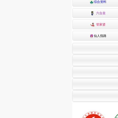
综合资料
六合皇
管家婆
仙人指路