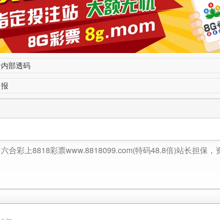
合内部透码
日报