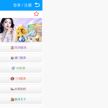
登录
/
注册
2028娱乐
澳门图库
49彩票
118图库
水果奶奶
惠泽天下