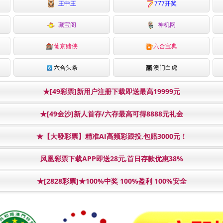
王中王
777开奖
藏宝阁
神机网
葡京赌侠
六合宝典
六合头条
澳门白虎
★[49彩票]新用户注册下载即送最高19999元
★[49金沙]新人首存/六存最高可得8888元礼金
★【大發彩票】精准AI高频彩跟投,包赔3000元！
凤凰彩票下载APP即送28元,首日存款优惠38%
★[2828彩票]★100%中奖 100%盈利 100%安全