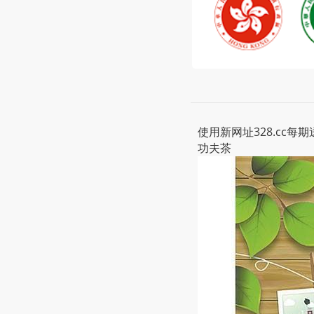
使用新网址328.cc每
功夫茶