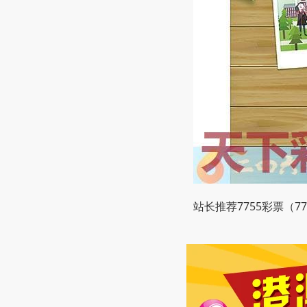
站长推荐7755彩票（775