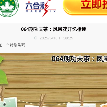
064期功夫茶：凤凰花开忆相逢
2025/6/10 11:39:29
期送一个特别号码