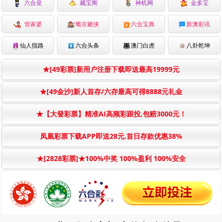
六合皇
藏宝阁
神机网
金多宝
管家婆
葡京赌侠
六合宝典
新澳彩讯
仙人指路
六合头条
澳门白虎
八卦乾坤
★[49彩票]新用户注册下载即送最高19999元
★[49金沙]新人首存/六存最高可得8888元礼金
★【大發彩票】精准AI高频彩跟投,包赔3000元！
凤凰彩票下载APP即送28元,首日存款优惠38%
★[2828彩票]★100%中奖 100%盈利 100%安全