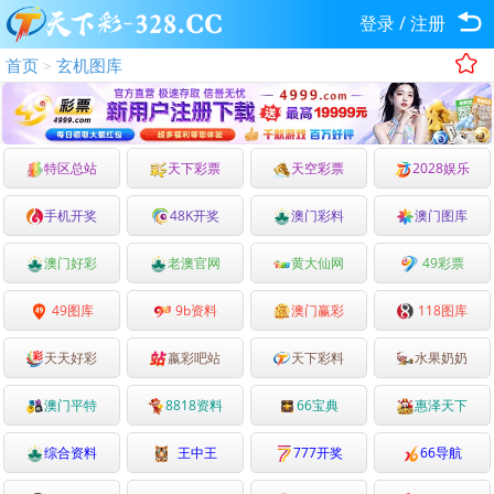
登录
/
注册
首页
玄机图库
>
特区总站
天下彩票
天空彩票
2028娱乐
手机开奖
48K开奖
澳门彩料
澳门图库
澳门好彩
老澳官网
黄大仙网
49彩票
49图库
9b资料
澳门赢彩
118图库
天天好彩
嬴彩吧站
天下彩料
水果奶奶
澳门平特
8818资料
66宝典
惠泽天下
综合资料
王中王
777开奖
66导航