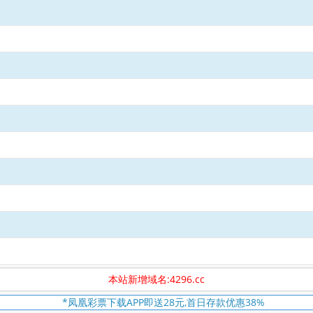
本站新增域名:4296.cc
*凤凰彩票下载APP即送28元,首日存款优惠38%