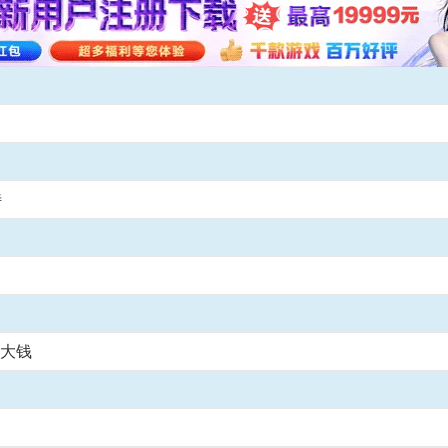
特
赢大钱